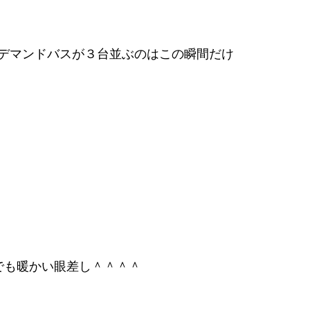
デマンドバスが３台並ぶのはこの瞬間だけ
でも暖かい眼差し＾＾＾＾