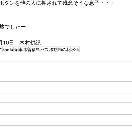
ボタンを他の人に押されて残念そうな息子・・・
の旅でしたー
4月10日　木村耕紀
て
kaida
春
車
木曽福島
バス
移動
梅の花
水仙