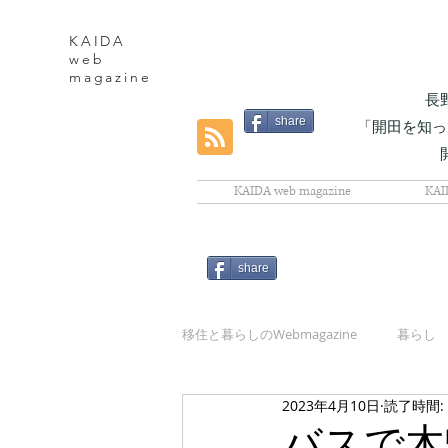
KAIDA
web
magazine
長
share
「開田を知っ
KAIDA web magazine
KAI
share
移住と暮らしのWebmagazine
暮らし
2023年4月10日
読了時間:
自然
バスで木