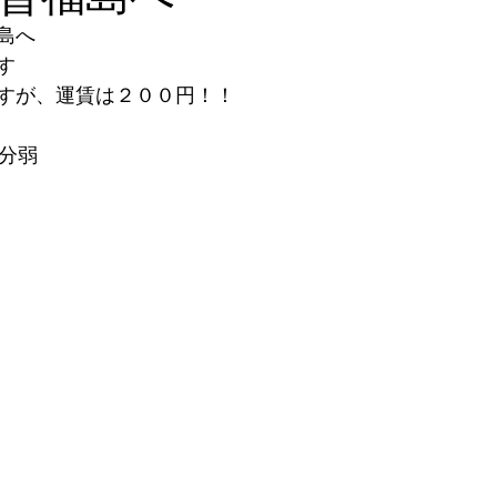
島へ
す
すが、運賃は２００円！！
0分弱