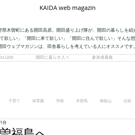
KAIDA web magazin
野県木曽町にある開田高原。開田盛り上げ隊が、開田の暮らしを紹
て欲しい」「開田に来て欲しい」「開田に住んで欲しい」そんな
開田ウェブマガジンは、田舎暮らしを考えている人にオススメです
DA LINK
開田に暮らす人々
参加者募集
子育て
保育園
学校
木曽馬
御嶽山
伝統
 1分
曽福島へ