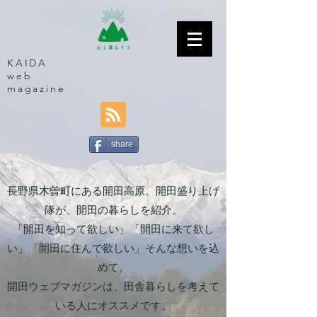
KAIDA
web
magazine
share
長野県木曽町にある開田高原。開田盛り上げ
隊が、開田の暮らしを紹介。
「開田を知って欲しい」「開田に来て欲し
い」「開田に住んで欲しい」そんな想いを込
めて。
開田ウェブマガジンは、田舎暮らしを考えて
いる人にオススメです。