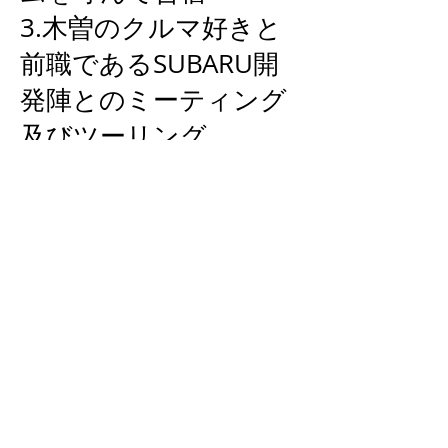
3.木曽のクルマ好きと
前職であるSUBARU開
発陣とのミーティング
及びツーリング
4.不整地およびコブの
スキー習得
【木曽の好きなとこ
ろ、ひとこと】
寒くて、水が美味く
て、ドライブしてて気
持ちが良いところ