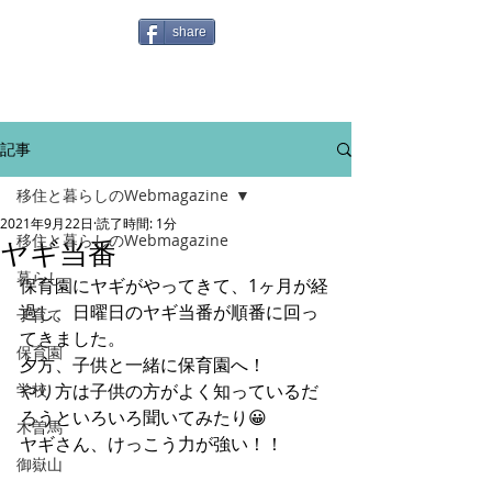
share
記事
移住と暮らしのWebmagazine
2021年9月22日
読了時間: 1分
移住と暮らしのWebmagazine
ヤギ当番
暮らし
保育園にヤギがやってきて、1ヶ月が経
過し、日曜日のヤギ当番が順番に回っ
子育て
てきました。
保育園
夕方、子供と一緒に保育園へ！
学校
やり方は子供の方がよく知っているだ
ろうといろいろ聞いてみたり😀
木曽馬
ヤギさん、けっこう力が強い！！
御嶽山