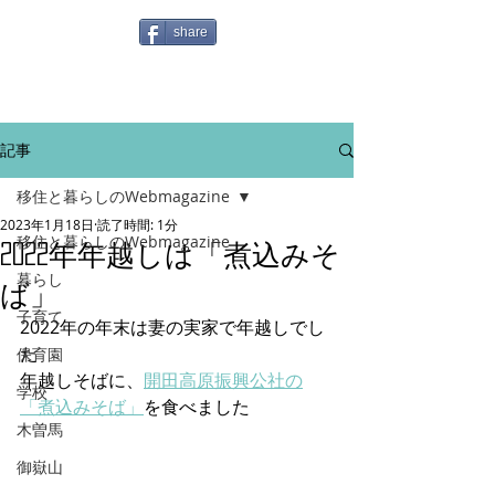
share
記事
移住と暮らしのWebmagazine
2023年1月18日
読了時間: 1分
移住と暮らしのWebmagazine
2022年年越しは「煮込みそ
暮らし
ば」
子育て
2022年の年末は妻の実家で年越しでし
た
保育園
年越しそばに、
開田高原振興公社の
学校
「煮込みそば」
を食べました
木曽馬
御嶽山