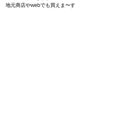
地元商店やwebでも買えま〜す
記事作成：2023年1月18日
開田高原
蕎麦
そば
伝統食
伝統料理
年越し
伝統
コメント
コメントを追加…