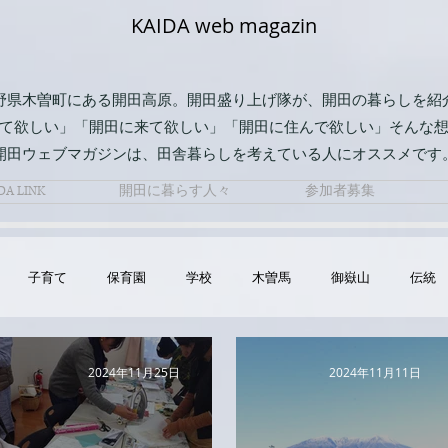
KAIDA web magazin
野県木曽町にある開田高原。開田盛り上げ隊が、開田の暮らしを紹
て欲しい」「開田に来て欲しい」「開田に住んで欲しい」そんな
開田ウェブマガジンは、田舎暮らしを考えている人にオススメです
DA LINK
開田に暮らす人々
参加者募集
子育て
保育園
学校
木曽馬
御嶽山
伝統
2024年11月25日
2024年11月11日