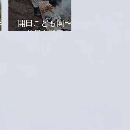
年秋
開田こども園〜祖
父母参観日〜