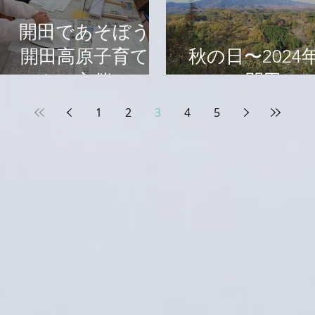
開田であそぼう〜
開田高原子育てサ
秋の日〜2024
ークル主催〜2024
の開田〜
年11月9日
1
2
3
4
5