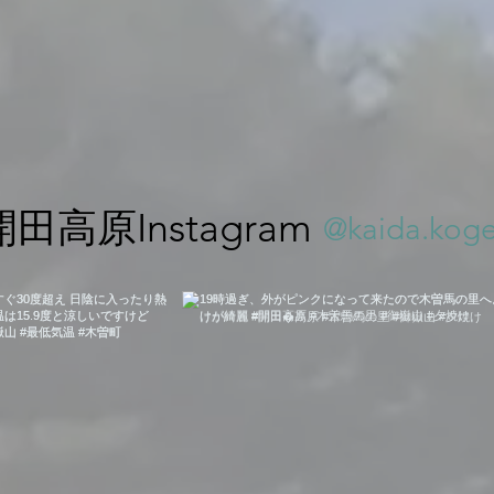
開田高原Instagram
@kaida.kog