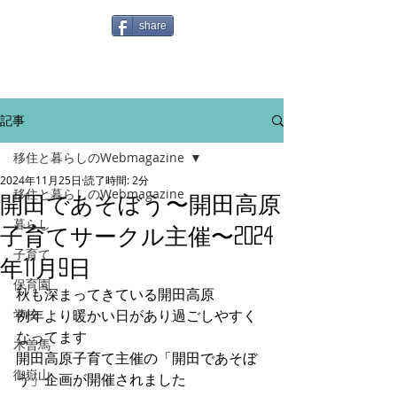
share
記事
移住と暮らしのWebmagazine
2024年11月25日
読了時間: 2分
移住と暮らしのWebmagazine
開田であそぼう〜開田高原
暮らし
子育てサークル主催〜2024
子育て
年11月9日
保育園
秋も深まってきている開田高原
学校
例年より暖かい日があり過ごしやすく
なってます
木曽馬
開田高原子育て主催の「開田であそぼ
御嶽山
う」企画が開催されました