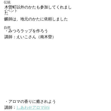
伝統
木曽町以外のかたも参加してくれまし
イベント
た
講師は、地元のかたに依頼しました
食
自然
・みつろラップを作ろう
講師：えいこさん（南木曽）
・アロマの香りに癒されよう
講師：
しあわせアロマiini