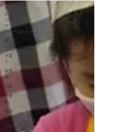
移住
と暮
らし
の
Webmagazine
暮ら
し
子育
て
保育
園
学校
木曽
馬
御嶽
山
伝統