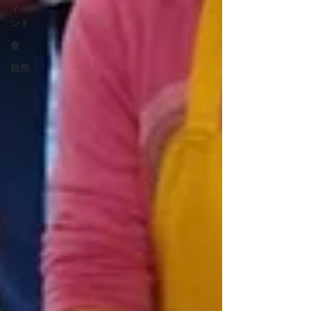
イベ
ント
食
自然