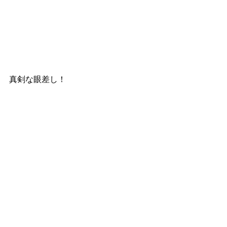
真剣な眼差し！
月に１回ぐらいピザの日があります
開田の小麦も使うことがあります
香ばしくて美味しいですよ〜