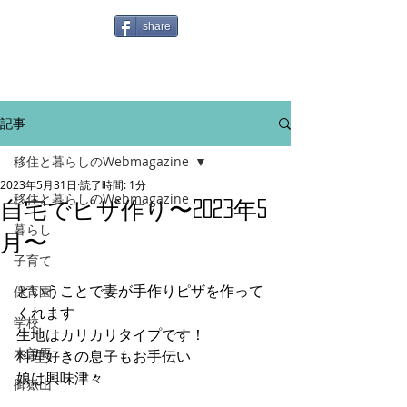
share
記事
移住と暮らしのWebmagazine
2023年5月31日
読了時間: 1分
移住と暮らしのWebmagazine
自宅でピザ作り〜2023年5
暮らし
月〜
子育て
ということで妻が手作りピザを作って
保育園
くれます
学校
生地はカリカリタイプです！
木曽馬
料理好きの息子もお手伝い
娘は興味津々
御嶽山