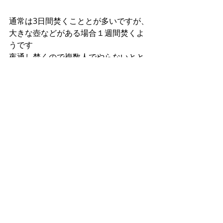
通常は3日間焚くこととが多いですが、
大きな壺などがある場合１週間焚くよ
うです
夜通し焚くので複数人でやらないとと
ても大変です
今回は、開田小学校の生徒が見学に来
たようです
いろいろ見学や質問をしていったよう
です
開高窯は開田小学校から自転車で10分
もかからないところにあります
窯焚きの日程は不定期です
もし手伝い見学に興味があるかたは開
田盛り上げ隊へご連絡ください