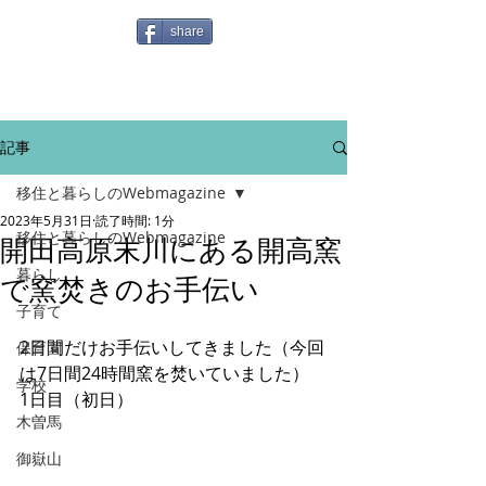
share
記事
移住と暮らしのWebmagazine
2023年5月31日
読了時間: 1分
移住と暮らしのWebmagazine
開田高原末川にある開高窯
暮らし
で窯焚きのお手伝い
子育て
2日間だけお手伝いしてきました（今回
保育園
は7日間24時間窯を焚いていました）
学校
1日目（初日）
木曽馬
御嶽山