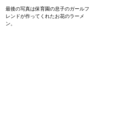
最後の写真は保育園の息子のガールフ
レンドが作ってくれたお花のラーメ
ン。
※木曽町は保育園の学区は自由なの
で、木曽町のどこの地域の方でも開田
保育園に通わせられます。
記事作成：2021年6月7日