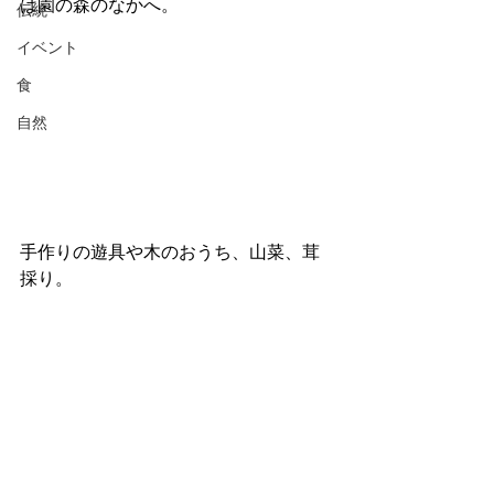
は園の森のなかへ。
伝統
イベント
食
自然
手作りの遊具や木のおうち、山菜、茸
採り。