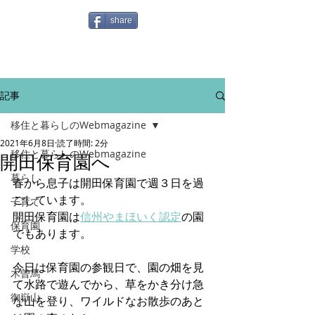
share
記事
移住と暮らしのWebmagazine
2021年6月8日
読了時間: 2分
移住と暮らしのWebmagazine
開田保育園へ
暮らし
春から息子は開田保育園で週３日を過
ごしています。
子育て
開田保育園は
信州やまほいく認定
の園
保育園
でもあります。
学校
今日は保育園の参観日で、園の畑を見
木曽馬
て水路で遊んでから、草をかき分け急
御嶽山
な山を登り、ワイルドなお散歩のあと