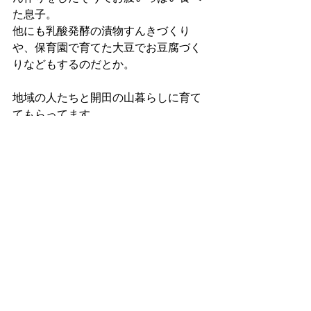
た息子。
他にも乳酸発酵の漬物すんきづくり
や、保育園で育てた大豆でお豆腐づく
りなどもするのだとか。
地域の人たちと開田の山暮らしに育て
てもらってます。
記事作成：2021年11月11日
開田高原
田舎暮らし
子育て
kaida
木曽町
柳又
薪割り
暮らし