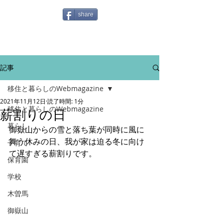
share
記事
移住と暮らしのWebmagazine
2021年11月12日
読了時間: 1分
移住と暮らしのWebmagazine
薪割りの日
暮らし
御嶽山からの雪と落ち葉が同時に風に
舞う休みの日、我が家は迫る冬に向け
子育て
て遅すぎる薪割りです。
保育園
学校
木曽馬
御嶽山