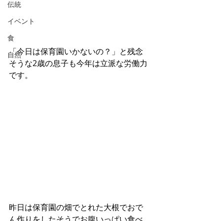
伝統
イベント
食
「今日は保育園いかないの？」と残念
自然
そうな2歳の息子も今年は立派な労働力
です。
昨日は保育園の畑でとれた大根でおで
ん作りをしたそうでお腹いっぱい食べ