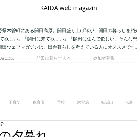
KAIDA web magazin
野県木曽町にある開田高原。開田盛り上げ隊が、開田の暮らしを紹
て欲しい」「開田に来て欲しい」「開田に住んで欲しい」そんな
開田ウェブマガジンは、田舎暮らしを考えている人にオススメです
DA LINK
開田に暮らす人々
参加者募集
子育て
保育園
学校
木曽馬
御嶽山
伝統
1分
の夕暮れ