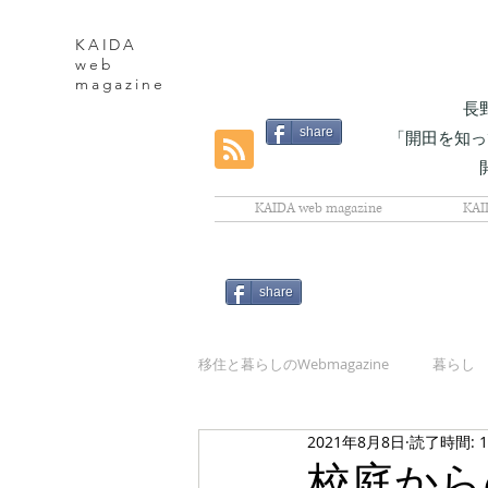
KAIDA
web
magazine
長
share
「開田を知っ
KAIDA web magazine
KAI
share
移住と暮らしのWebmagazine
暮らし
2021年8月8日
読了時間: 
自然
校庭から