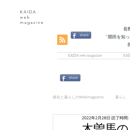
KAIDA
web
magazine
長
share
「開田を知っ
KAIDA web magazine
KAI
share
移住と暮らしのWebmagazine
暮らし
2022年2月28日
読了時間:
自然
木曽馬の