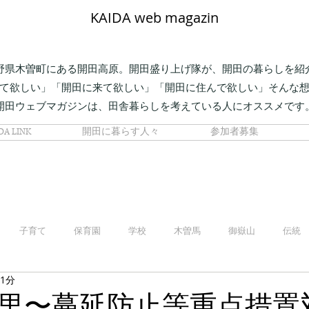
KAIDA web magazin
野県木曽町にある開田高原。開田盛り上げ隊が、開田の暮らしを紹
て欲しい」「開田に来て欲しい」「開田に住んで欲しい」そんな
開田ウェブマガジンは、田舎暮らしを考えている人にオススメです
DA LINK
開田に暮らす人々
参加者募集
子育て
保育園
学校
木曽馬
御嶽山
伝統
 1分
里〜蔓延防止等重点措置