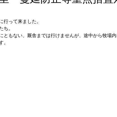
に行って来ました。
たち。
にともない、厩舎までは行けませんが、途中から牧場内
す。