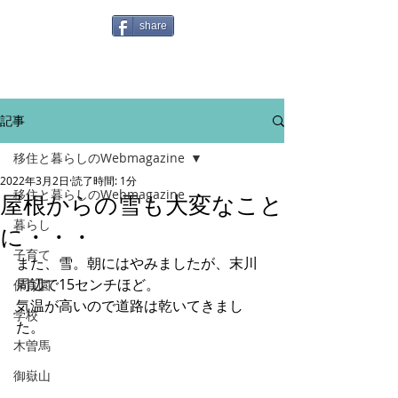
share
記事
移住と暮らしのWebmagazine
2022年3月2日
読了時間: 1分
移住と暮らしのWebmagazine
屋根からの雪も大変なこと
暮らし
に・・・
子育て
また、雪。朝にはやみましたが、末川
周辺で15センチほど。
保育園
気温が高いので道路は乾いてきまし
学校
た。
木曽馬
御嶽山