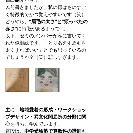
自己紹介
から！
以前書きましたが、私の顔はものすご
く特徴的でかつ覚えやすいです（笑）
どうやら、
“眉毛の太さ”と
“頬っぺたの
赤さ”
に特徴があるようで...。
以下、ゼミのメンバーが私に書いてく
れた似顔絵です。「とりあえず眉毛を
太くすればいい」とでも思っているの
でしょうか？（笑）悲しすぎます。
主に、
地域愛着の形成・ワークショッ
プデザイン・異文化間屈折の分野に関
心
を持ち、学んでいます。
普段は、
中学受験塾で算数科の講師
も