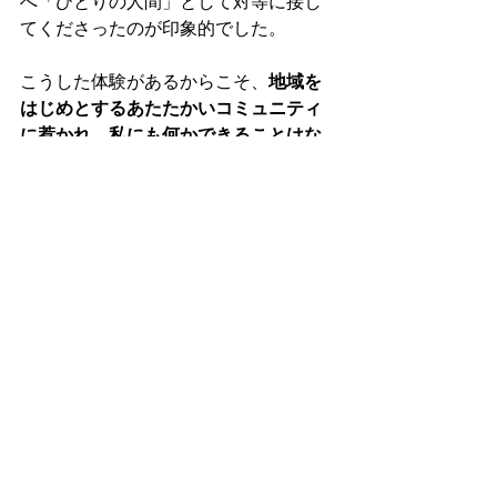
へ「ひとりの人間」として対等に接し
てくださったのが印象的でした。
こうした体験があるからこそ、
地域を
はじめとするあたたかいコミュニティ
に惹かれ、私にも何かできることはな
いかと奔走している
のだと思います。
開田高原へ伺う度に、地域の方々の
「開田を思う」気持ちに胸が熱くなり
ます。
中学生や開田高原の皆さまと一緒に、
よりよい「何か」をつくっていけた
ら...という思いで精一杯頑張っていき
たいと思います！
今回も、読んで頂きありがとうござい
ました。次回は「ももりんご」の紹介
です！