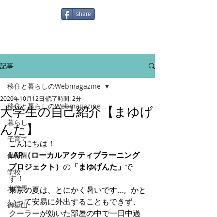
share
記事
移住と暮らしのWebmagazine
2020年10月12日
読了時間: 2分
移住と暮らしのWebmagazine
大学生の自己紹介【まゆげ
暮らし
んた】
子育て
こんにちは！
LAP（ローカルアクティブラーニング
保育園
プロジェクト）
の
「まゆげんた」
で
学校
す！
木曽馬
東京の夏は、とにかく暑いです...。かと
いって安易に外出することもできず、
御嶽山
クーラーが効いた部屋の中で一日中過