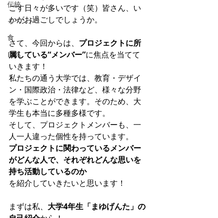
伝統
ごす日々が多いです（笑）皆さん、い
かがお過ごしでしょうか。
イベント
食
さて、今回からは、
プロジェクトに所
自然
属している“メンバー”
に焦点を当てて
いきます！
私たちの通う大学では、教育・デザイ
ン・国際政治・法律など、様々な分野
を学ぶことができます。そのため、大
学生も本当に多種多様です。
そして、プロジェクトメンバーも、一
人一人違った個性を持っています。
プロジェクトに関わっているメンバー
がどんな人で、それぞれどんな思いを
持ち活動しているのか
を紹介していきたいと思います！
まずは私、
大学4年生「まゆげんた」の