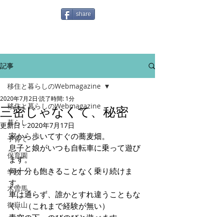
share
記事
移住と暮らしのWebmagazine
2020年7月2日
読了時間: 1分
移住と暮らしのWebmagazine
三密じゃなくて、秘密
暮らし
更新日：
2020年7月17日
家から歩いてすぐの蕎麦畑。
子育て
息子と娘がいつも自転車に乗って遊び
保育園
ます。
何十分も飽きることなく乗り続けま
学校
す。
木曽馬
車は通らず、誰かとすれ違うこともな
御嶽山
く、（これまで経験が無い）