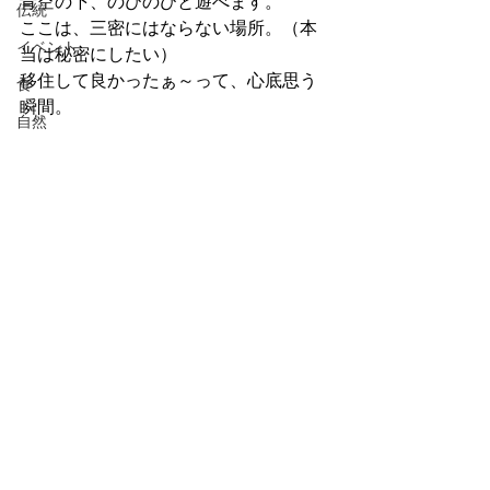
青空の下、のびのびと遊べます。
伝統
ここは、三密にはならない場所。（本
イベント
当は秘密にしたい）
移住して良かったぁ～って、心底思う
食
瞬間。
自然