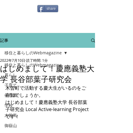
share
記事
移住と暮らしのWebmagazine
2022年7月10日
読了時間: 1分
移住と暮らしのWebmagazine
はじめまして！慶應義塾大
暮らし
学 長谷部葉子研究会
子育て
木曽町で活動する慶大生がいるのをご
存知でしょうか。
保育園
はじめまして！慶應義塾大学 長谷部葉
学校
子研究会 Local Active-learning Project
木曽馬
です！
御嶽山