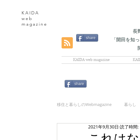
KAIDA
web
magazine
長
share
「開田を知っ
KAIDA web magazine
KAI
share
移住と暮らしのWebmagazine
暮らし
2021年9月30日
読了時間:
自然
これはな