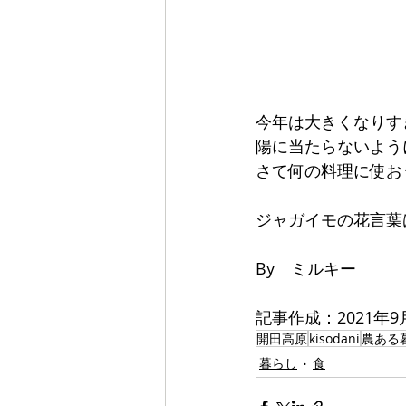
今年は大きくなりす
陽に当たらないよう
さて何の料理に使お
ジャガイモの花言葉
By　ミルキー
記事作成：2021年9
開田高原
kisodani
農ある
暮らし
食