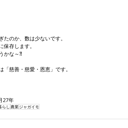
ぎたのか、数は少ないです。
に保存します。
うかな～⁈
は「慈善・慈愛・恩恵」です。
月27年
暮らし
農業
ジャガイモ