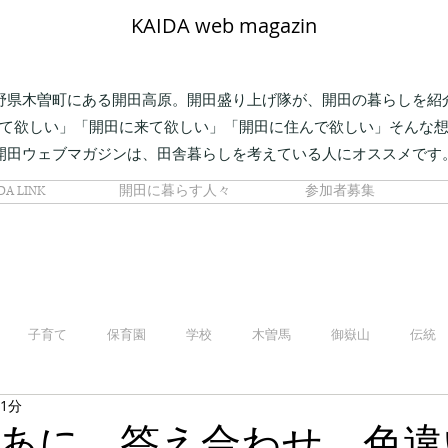
KAIDA web magazin
野県木曽町にある開田高原。開田盛り上げ隊が、開田の暮らしを紹
て欲しい」「開田に来て欲しい」「開田に住んで欲しい」そんな
開田ウェブマガジンは、田舎暮らしを考えている人にオススメです
DA LINK
開田に暮らす人々
参加者募集
子育て
保育園
学校
木曽馬
御嶽山
伝統
 1分
あに、答え合わせ。色違