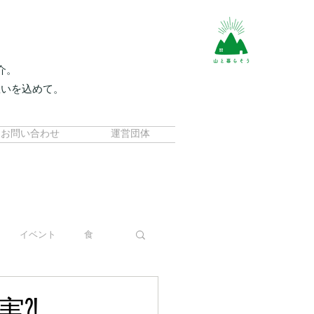
介。
想いを込めて。
。
お問い合わせ
運営団体
イベント
食
実⁈