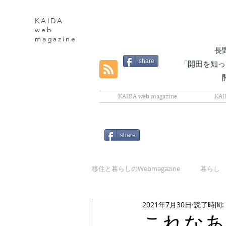
KAIDA
web
magazine
長
share
「開田を知っ
KAIDA web magazine
KAI
share
移住と暮らしのWebmagazine
暮らし
2021年7月30日
読了時間:
自然
これなあ