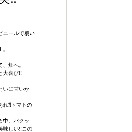
ビニールで覆い
す。
て、畑へ。
大喜び!!
。
たいに甘いか
あれ⁈トマトの
る中、パクッ。
味しい!!この