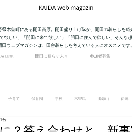
KAIDA web magazin
野県木曽町にある開田高原。開田盛り上げ隊が、開田の暮らしを紹
て欲しい」「開田に来て欲しい」「開田に住んで欲しい」そんな
開田ウェブマガジンは、田舎暮らしを考えている人にオススメです
DA LINK
開田に暮らす人々
参加者募集
子育て
保育園
学校
木曽馬
御嶽山
伝統
 1分
に？答え合わせと、新事