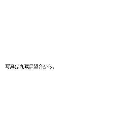
写真は九蔵展望台から。
毎日住んでいても、思わず撮りたくな
る、そんな魅力のある山。
毎日見ていても全く飽きません✨