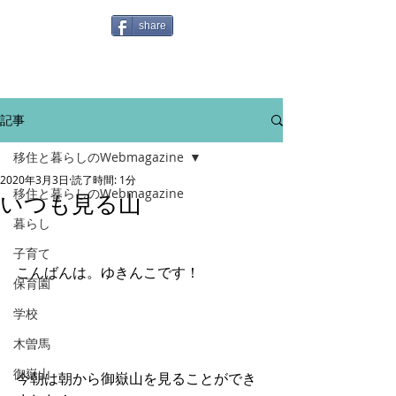
share
記事
移住と暮らしのWebmagazine
2020年3月3日
読了時間: 1分
移住と暮らしのWebmagazine
いつも見る山
暮らし
子育て
こんばんは。ゆきんこです！
保育園
学校
木曽馬
御嶽山
今朝は朝から御嶽山を見ることができ