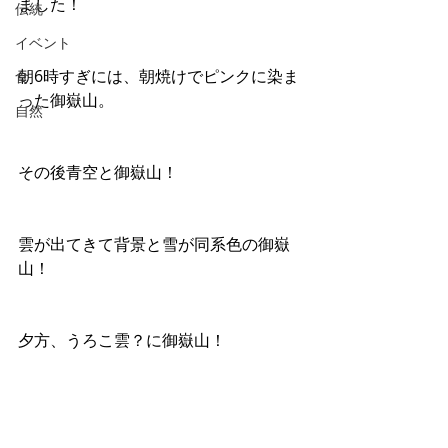
ました！
伝統
イベント
朝6時すぎには、朝焼けでピンクに染ま
食
った御嶽山。
自然
その後青空と御嶽山！
雲が出てきて背景と雪が同系色の御嶽
山！
夕方、うろこ雲？に御嶽山！