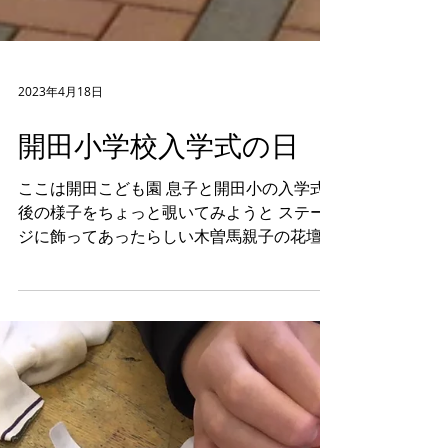
2023年4月18日
開田小学校入学式の日
ここは開田こども園 息子と開田小の入学式
後の様子をちょっと覗いてみようと ステー
ジに飾ってあったらしい木曽馬親子の花壇！
かわいい！そして藁を背負ってるー ここは
校庭の横の通路・・・・ ？？・・・・
？・・・これは？ ！！！！ 馬の落とし物で