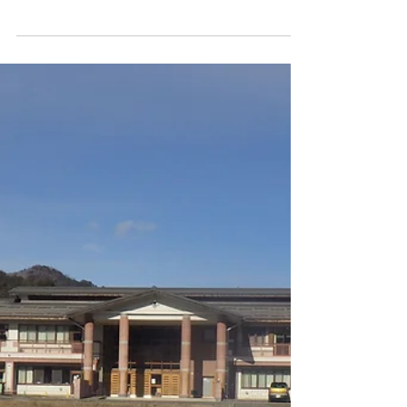
2023年2月28日
開田小学校参観日におじ
ゃましました
私のこどもはまだ小学生では無いですが、地
域のかたが来ても良い参観日として開催して
くれたので、予行練習を含めて遊びにきまし
た〜 こちらの教室は、日頃の練習の成果を
発表してくれました けん玉と駒を音楽に合
わせて披露してくれました 観客がいて少し
緊張気味でした〜...