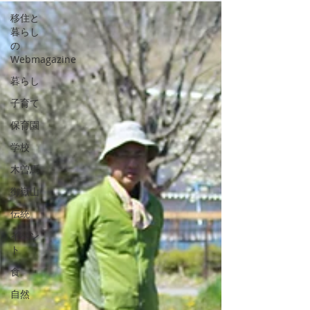
移住と
暮らし
の
Webmagazine
暮らし
子育て
保育園
学校
木曽馬
御嶽山
伝統
イベン
ト
食
自然